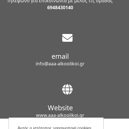
Τηλέφωνο για επικοινωνία με μέλος τις ομάδας
6948430140
email
info@aaa-alkoolikoi.gr
Website
www.aaa-alkoolikoi.gr
Αυτός ο ιστότοπος χρησιμοποιεί cookies