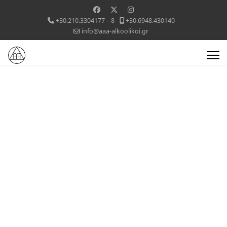
+30.210.3304177 – 8
+30.6948.430140
info@aaa-alkoolikoi.gr